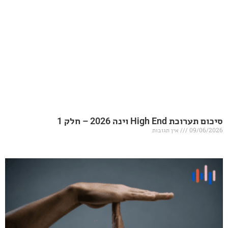
20 – חלק 1
אין תגובות