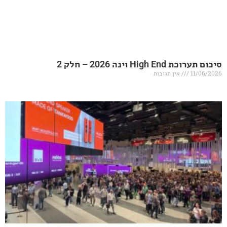
20 – חלק 2
אין תגובות