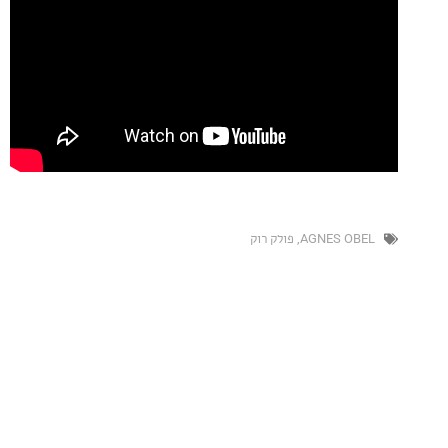
AGNES O
,
פולק רוק