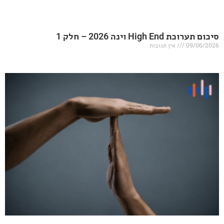
20 – חלק 1
אין תגובות