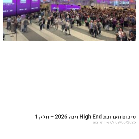
20 – חלק 1
אין תגובות