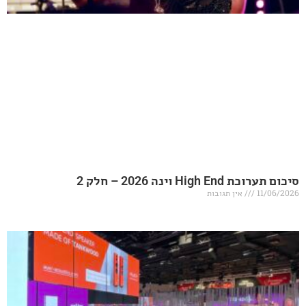
20 – חלק 2
אין תגובות