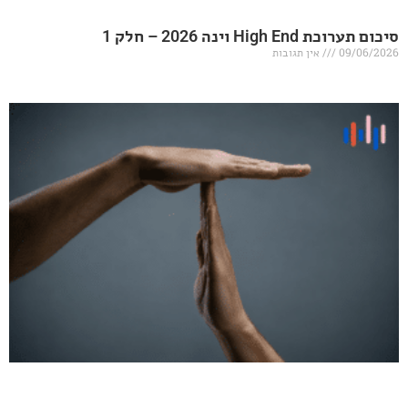
20 – חלק 1
אין תגובות