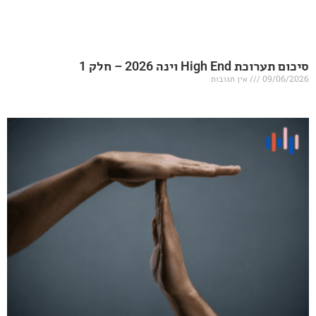
20 – חלק 1
אין תגובות