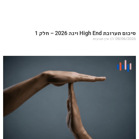
20 – חלק 1
אין תגובות