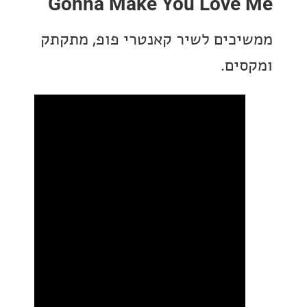
Gonna Make You Love
כים לשיר קאנטרי פופ, מתקתק
ים.