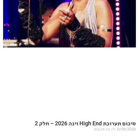
20 – חלק 2
אין תגובות