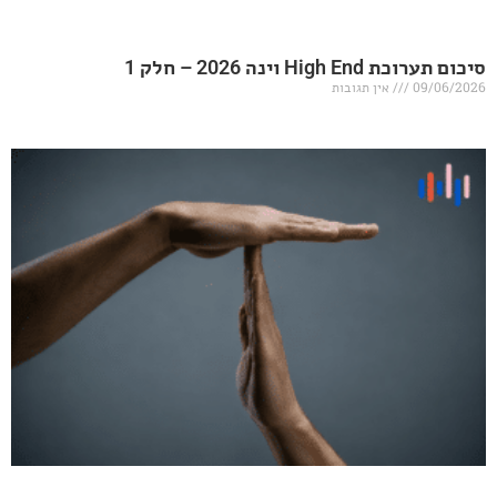
20 – חלק 1
אין תגובות