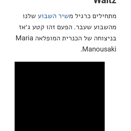
Wa
לים כרגיל מ
שיר השבוע
שלנו
וע שעבר. הפעם זהו קטע ג׳אז
בניצוחה של הכנרית המופלאה Maria
Manous