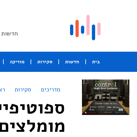
חדשות ו
בית
חדשות
סקירות
מוזיקה
מדריכים
סקירות
רא
ספוטיפיי
מומלצים – Gurevitsch