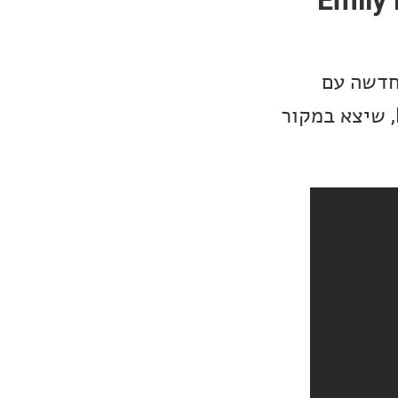
חדשה עם
Quartet של כינורות לשירה של הזמרת ממוצא אוסטרלי, Emily Barker, שיצא במקור