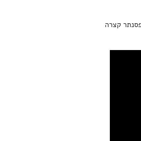
ן, Alexis Ffrench. זו יצירת פסנתר קצרה