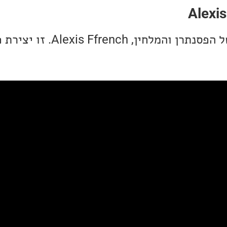
Alexi
מתוך סינגל/EP חדש של הפסנתרן והמלחי