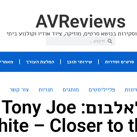
AVReviews
סקירות בנושא סרטים, מוזיקה, ציוד אודיו וקולנוע ביתי
סרטים וסדרות
שירותי תוכן
המלצת העורך
מאמרי 
יונות
פלייליסטים
מותגים
חנויות
צור קשר
המלצה לאלבום: Tony Joe
ite – Closer to t