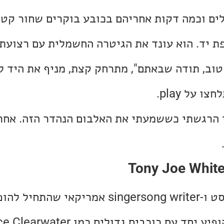
לים וכמה דקות אחריהם בכובע בוקרים שחור קטן
פת יד. הוא עונד את הגיטרה החשמלית עם רצועת
 טוב, תודה שבאתם", מתרחק קצת, מניף את היד 
 על play.
 הרגשתי כששמעתי את האלבום הנהדר הזה. אחר
טוני ג'ו וויט הוא גיטריסט ו-singersong writer אמר
שנות ה-60. הוא עבד והופיע יחד עם כוכבים גד