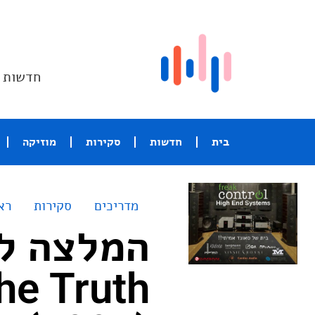
חדשות ו
בית
חדשות
סקירות
מוזיקה
מדריכים
סקירות
רא
he Truth