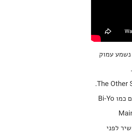
 נשמע עמוק
בהמשך יש עוד שירי רוקרנול כמו .Love M.D, בלדות מצוינות כמו The Other Side.
לאלבום כן יש בטן מסוימת מבחנתי, יש שם כמה שירים טיפה פחות טובים כמו Bi-Yo
פחות אהבתי. לקראת סיום האלבום, שוב הרמה עולה. השיר Main
השיר לפני