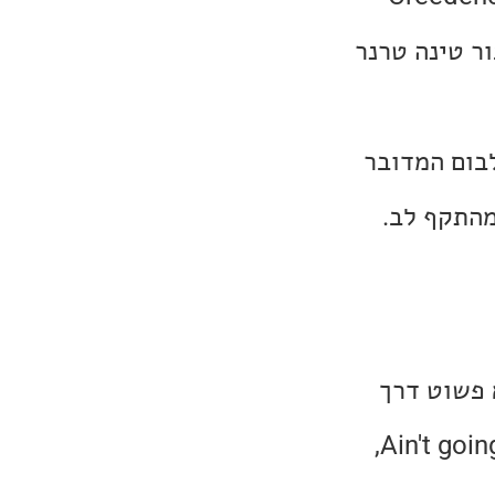
 עבור טינה טרנר
קוקר וב-1991 הוציא את האלבום המדובר
Closer to , שזכה להצלחה מסחרית. טוני נפטר בשנת 2018, מהתקף לב.
בוה, השיר הראשון הוא Tunica Motel, והוא פשוט דרך
נפלאה לפתוח אלבום, רוקנרול קליל. השיר השני הוא Ain't going down this time,