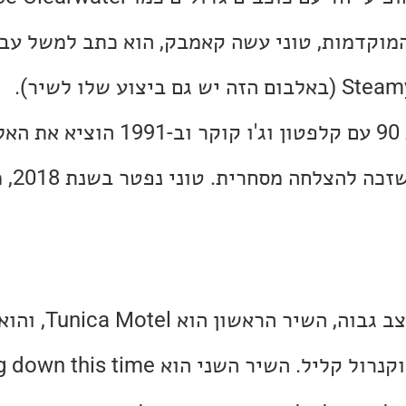
Reviv. בשנות ה-90 המוקדמות, טוני עשה קאמבק, הוא כתב למשל
טוני הופיע בטור בשנת 90 עם קלפטון וג'ו 
the Truth
פותחים את האלבום בקצב ג