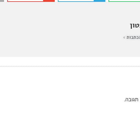
ון
כתבות »
תגובה.