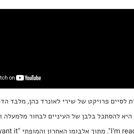
ת לסיים פרויקט של שירי לאונרד כהן, מלבד הד
היא להסתכל בלבן של העיניים לבחור מלמעלה ול
"הנני, הנני, I'm ready my lord". מתוך