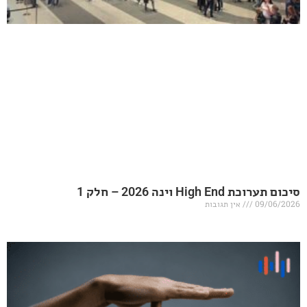
20 – חלק 1
אין תגובות