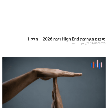
20 – חלק 1
אין תגובות