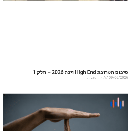
20 – חלק 1
אין תגובות