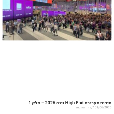
20 – חלק 1
אין תגובות