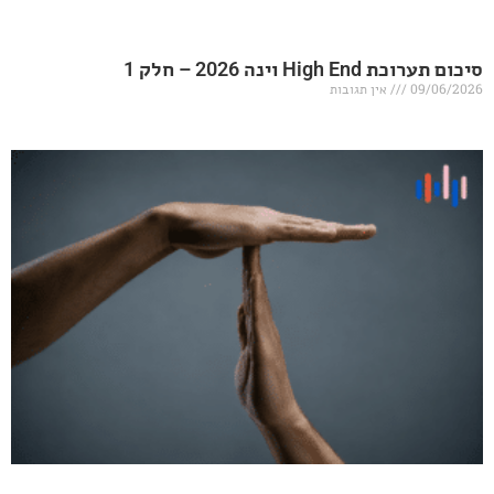
20 – חלק 1
אין תגובות