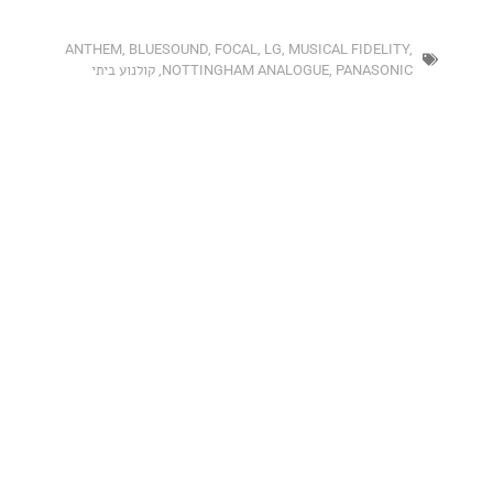
ANTHEM
,
BLUESOUND
,
FOCAL
,
LG
,
MUSICAL FIDEL
PANASO
,
NOTTINGHAM ANALOGUE
,
קולנוע ביתי