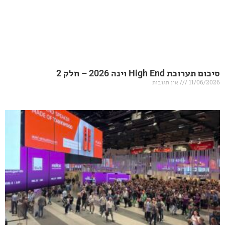
20 – חלק 2
אין תגובות