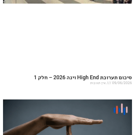
20 – חלק 1
אין תגובות