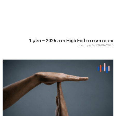
20 – חלק 1
אין תגובות