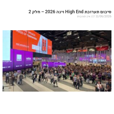
20 – חלק 2
אין תגובות