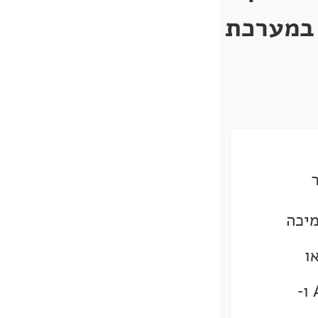
 במערכת
מיכה
ו
פרוטוקולים כמו AirPlay ו-