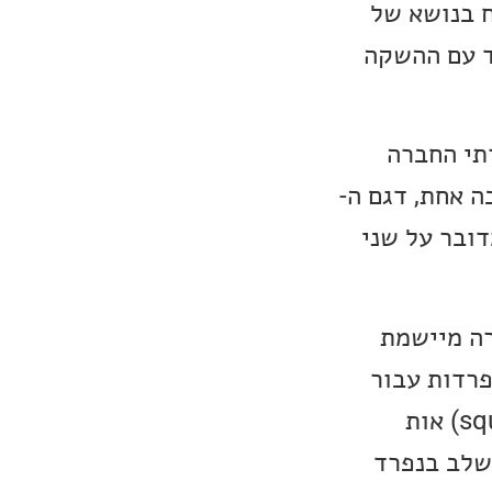
חקר ופיתוח בנושא של
ד עם ההשקה
רתי החברה
ה אחת, דגם ה-
OLA. בשני המקרים מדובר על שני
רה מיישמת
פרדות עבור
משימות כמו הפחתת רעשים, מעגלים אולטרה-מהירים ליישור (square out) אות
יות לכל שלב בנפרד