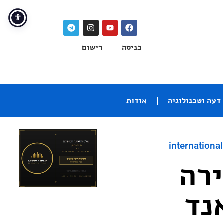
כניסה
רישום
דעה וטכנולוגיה
אודות
international
A – סקירה
נד