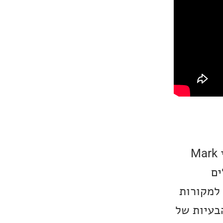
חברת Antipodes הינה חברה ניו-זילנדית אשר הוקמה בשנת 2004 בידי Mark
ים
פכו למקורות
ת והבעיות של