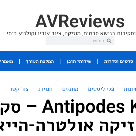
AVReviews
סקירות בנושא סרטים, מוזיקה, ציוד אודיו וקולנוע ביתי
סרטים וסדרות
שירותי תוכן
המלצת העורך
מאמרי 
יונות
פלייליסטים
מותגים
חנויות
צור קשר
ntipodes KALA 50
יקה אולטרה-הייא