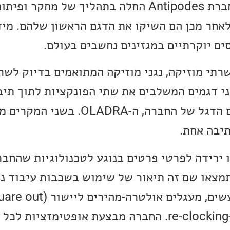
האודיו הדיגיטלי. לכן חברת Antipodes החלה בתהליך של מ
לאחר מכן הם השיקו את הדגם הראשון שלהם. מי
ם יוקרתיים במגזינים נחשבים בעולם.
שרתי מוזיקה, נגני מוזיקה המתואמים בדיוק לש
ני דגמים המשלבים את שתי הפונקציות לתוך תיב
KALA 50 המדובר ודגם הדגל של החברה, ה-DRA
יבה אחת.
ירידה לפרטי פרטים בנוגע לטכנולוגיות שהחב
תמצאו שם זה תיאור של שימוש בשכבות עיבוד נ
הסאונד ולבסוף שלב ה-re-clocking. החברה מבצעת אופטימזצ