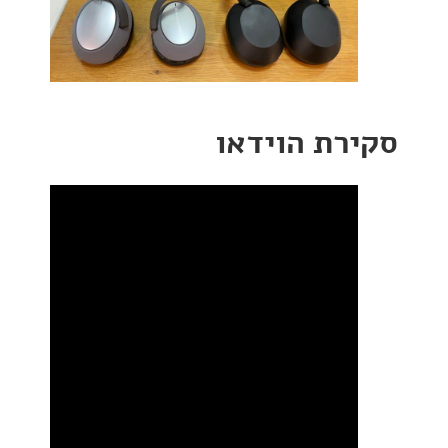
רת הוידאו