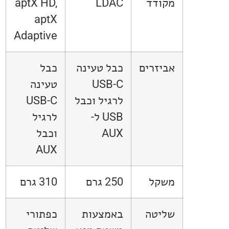
מקודד
LDAC
aptX HD,
aptX
Adaptive
אביזרים
כבל טעינה
כבל
USB-C
טעינה
לרגיל וכבל
USB-C
USB ל-
לרגיל
AUX
וכבל
AUX
משקל
250 גרם
310 גרם
שליטה
באמצעות
כפתורי