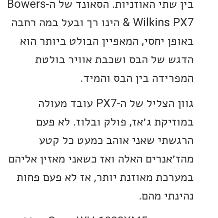
בין שתי האוזניות. הסאונד של ה-Bowers
& Wilkins PX7 הינו רך ובעל במה רחבה
ן יחסי, המאפיין הבולט ביותר הוא
 של הבס ושכבת אוויר בולטת
ידה בין הבס והמיד.
גוון הצליל של ה-PX7 עובד מעולה
יקת ג׳אז, פולק ובלוז. לא פעם
תי שאני אוהב כמעט כל קטע
אנרים האלה ואז כשאני מאזין אליהם
כת מאוזנת יותר, אז לא פעם פחות
תי מהם.