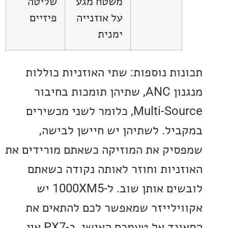
משטח מגע
שליטה
על אוזנייה
פיזיים
ימנית
ות נוספות: שתי האוזניות כוללות
מנגנון ANC, שתיהן תומכות בחיבור
Multi-Source, כלומר לשני מכשירים
יל. לשתיהן יש חיישן לבישה,
יק את המוזיקה כשאתם מורידים את
ניות וחוזר לאותה נקודה כשאתם
לובשים אותן שוב. ל-1000XM5 יש
ילייזר שמאפשר לכם להתאים את
הסאונד אל טעמכם האישי, ב-PX7 אין