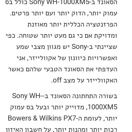
הסאונד ב-Sony WH-1000XM5 כולל בס
 יותר, הדוק יותר ועם יותר פרטים.
נטציה הכללית יותר מאוזנת
יקת אם כי גם מעט יותר שטוחה. כפי
שציינתי ב-Sony יש מגוון מצבי שמע
ויות כיוונון של אקוולייזר, אני
תי את הסאונד הטבעי שלהם כאשר
לייזר על מצב off.
בשורה התחתונה הסאונד ב-Sony WH-
1000XM5, מדוייק יותר ובעל בס עמוק
יותר, לעומת ה-Bowers & Wilkins PX7
יותר ומהנות יותר, על חשבון האיזון