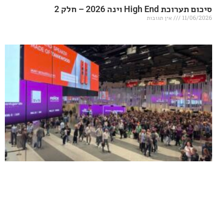
20 – חלק 2
אין תגובות