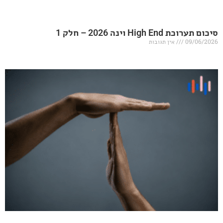
20 – חלק 1
אין תגובות