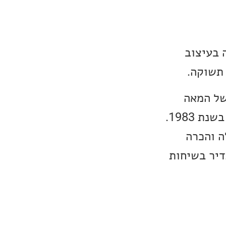
ועה בעיצוב
 תשוקה.
Sonus Fab הוקמה בידי Franco Serblin בתחילת שנות ה-80 של המאה
הקודמת, והמוצר הראשון מתוצרתם היה הרמקול המדפי Prava, שהושק בשנת 1983.
Sonus Fab זכתה לתהילה והכרה
דיר בשיחות