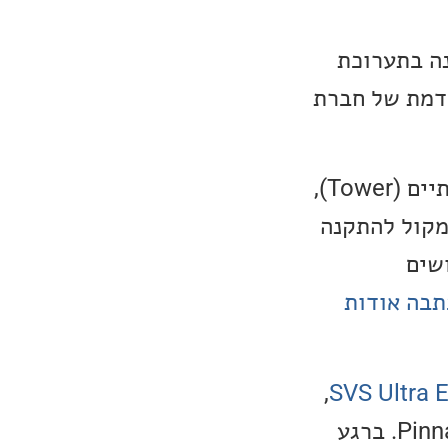
נת 2024 והוצגה לראשונה בתערוכת
 סדרת הדגל הקודמת של חברת
הסדרה כוללת שבעה דגמים חדשים לחלוטין, בהם שלושה רמקולים רצפתיים (Tower),
(Bookshelf), רמקול סנטר (Center Channel), ורמקול להתקנה
דושים
תבה אודות
,
SVS Ultra E
רמקולים גדולים שממוקמים הישר מתחת לדגם הדגל של הסדרה, ה-Pinnacle. ברגע