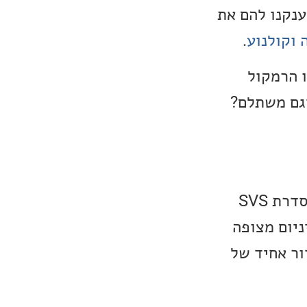
ענקנו להם את
.
 הרמקול
SVS Ult, האם מדובר בדגם משתלם?
כפי שציינו, ה-SVS Ultra Evolution Nano הינו הרמקול הקטן ביותר בסדרת SVS
ו כיפת אלומיניום מצופה
ור אחיד של