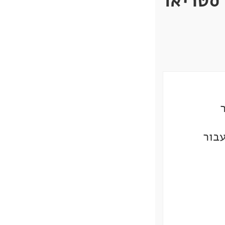
 סטריאו
בור