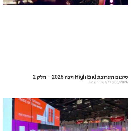
20 – חלק 2
אין תגובות