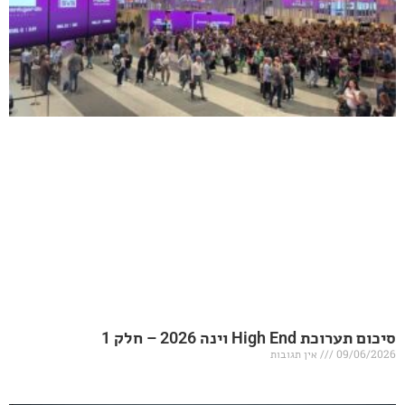
20 – חלק 1
אין תגובות