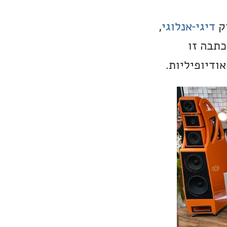
וק
דיגי-אנלוגי
,
כתבה זו
ודיופיליות.