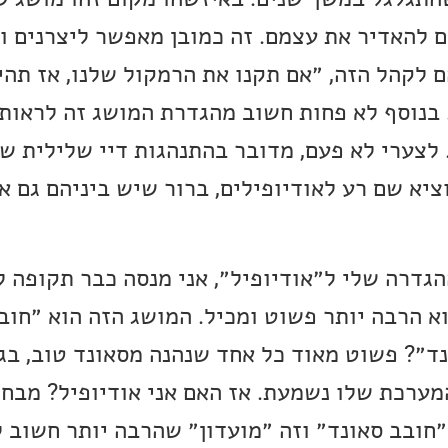
 להאדיר את עצמם. זה כמובן מאפשר ליצרנים ו
 לקהל הזה, ״אם תקנו את הרמקול שלנו, אז תהי
. בנוסף לא פחות חשוב מהגדרת המושג זה לראות
 לצערי לא פעם, מדובר בהתנהגות דיי שלילית ש
ציא שם רע לאודיופילים, ברור שיש ביניהם גם א
גדרה שלי ל״אודיופיל״, אני מנסה כבר תקופה ל
 הרבה יותר פשוט ומכיל. המושג הזה הוא ״חובב
ד״? פשוט מאוד כל אחד שנהנה מסאונד טוב, בג
מערכת שלו נשמעת. אז האם אני אודיופיל? מבחי
״חובב סאונד״ וזה ״מועדון״ שהרבה יותר חשוב 