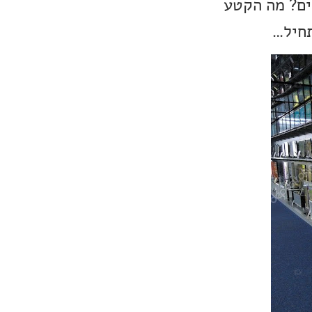
OL? למה יש מסכי LED שמנים ורזים? מה הקטע
תחיל…