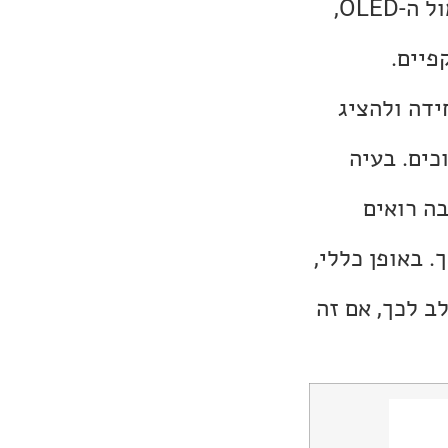
כיום עם מסכי ה-OLED, אף מסך LED לא יכול להתחרות בדקות הגזרה מול ה-OLED,
 אחידה ולהציג
כים. בעיה
light pooling, זו תופעה בה רואים
 באופן כללי,
ב לכך, אם זה