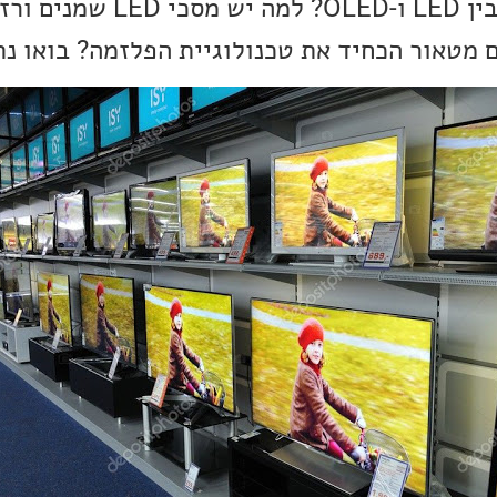
ובכן, מה בעצם ההבדל בין LED ו-ED
 מטאור הכחיד את טכנולוגיית הפלזמה? בואו נ