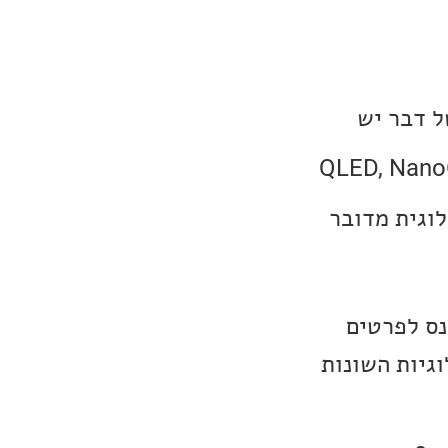
ל דבר יש
 עיקריות: ה-LED וה-OLED. רוב השמות כמו QLED, NanoCell,
ולוגית מדובר
נס לפרטים
גיות השונות