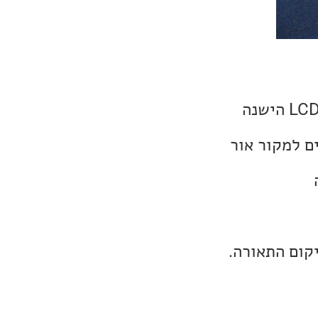
נתחיל ונאמר שטכנולוגיית ה-LED היא למעשה גלגול של טכנולוגיית ה-LCD הישנה
ים זקוקים למקור אור
תה
וגע למיקום התאורה.