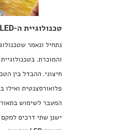
טכנולוגיית ה-LED
פלואורסצנטית ואילו ב-LED התאורה היא….. הפתעה גדולה… LED
ישנן שתי דרכים למקם את התאורה ב