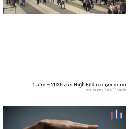
20 – חלק 1
אין תגובות