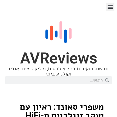
AVReview
סקירות בנושא סרטים, מוזיקה, ציוד אודיו
וקולנוע ביתי
רי סאונד: ראיון עם
יעקב זיגלבוים מ-HiFi