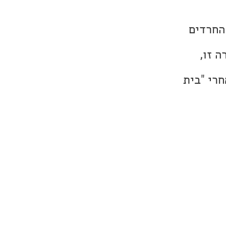
 של החרדים
 זו,
 בישראל (אחרי "בית