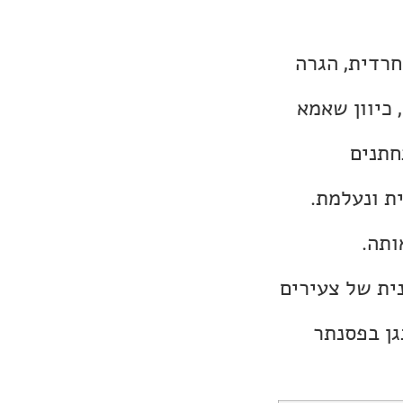
תר שפירו, נערה (בת 19) יהודייה חרדית, הגרה
 כיוון שאמא
חתנים
ת ונעלמת.
ותה.
ית של צעירים
גן בפסנתר