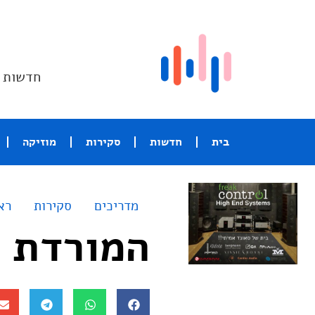
חדשות ו
בית
חדשות
סקירות
מוזיקה
מדריכים
סקירות
רא
המורדת –