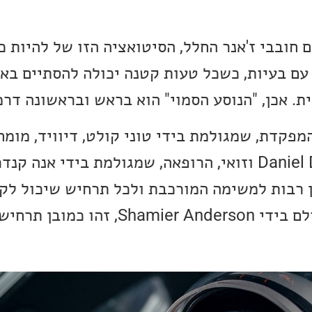
 חובבי ז'אנר החלל, הסיטואציה הזו של להיות כ
עם בעיות, כשכל טעות קטנה יכולה להסתיים באס
. אכן, "הנוסע הסמוי" הוא בראש ובראשונה דרמ
מפקדת, שמגולמת בידי טוני קולט, דיוויד, מומח
שמגולם בידי Daniel Dae Kim וזואי, הרופאה, שמגולמת בידי אנ
ן רבות למשימה המורכבת ולכל תרחיש שיכול לק
הגילוי של מייקל, שמגולם בידי mier Anderson