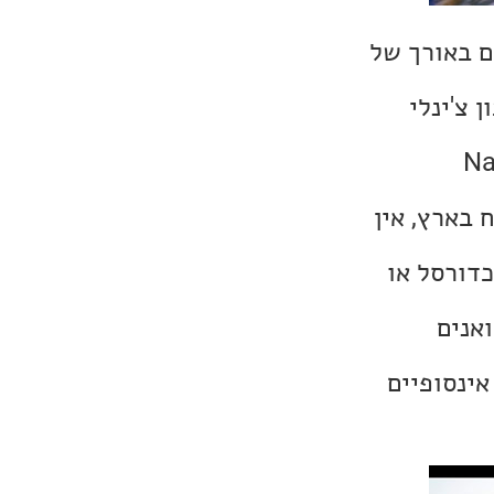
רה דוקומנטרית קצרה מבית נטפליקס, 6 פרקים באורך של
 צ'ינלי
ריזונה שמתגוררים בה Native
וח בארץ, אין
כדורסל או
אנים
אינסופיים