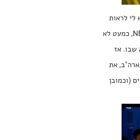
 לי לראות
פחות ופחות, עד שבשנה האחרונה מלבד כמה משחקים בסדרת גמר ה-NBA, כמעט לא
שבו. אז
ארה"ב, את
ם (וכמובן