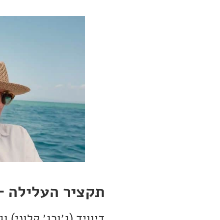
תקציר העלילה – 
דיוויד (ג׳ורג׳ קלוני) 