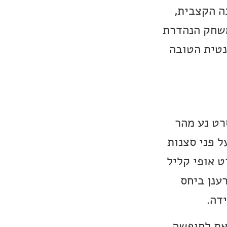
ה הקצבית,
משחק הנהדרת
נטית הטובה
רט נע מהר
ל פני סצנות
ט אופי קליל
ענן ביחס
דה.
את לחופשה