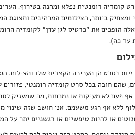
רט קומדיה רומנטית נפלא ומהנה בטירוף. העריכ
 ומצחיק ביותר, הצילומים המרהיבים ותצוגת ה
אלה הופכים את ״כרטיס לגן עדן״ לקומדיה הרומ
 עד כה).
ילום
זיות בסרט הן העריכה הקצבית שלו והצילום. הס
, שהם חובה בכל סרט קומדיה רומנטי, פזורים ע
 אף פעם לא מעיקות או נמרחות, מה שמעניק לסר
לוף ללא אף רגע משעמם. אני חושב שזה שינוי מר
וטים או להיות טיפשיים או רגשניים יתר על המי
ת חוזקה נוספת. הסרט הזה יגרום לכם לרצות לצ