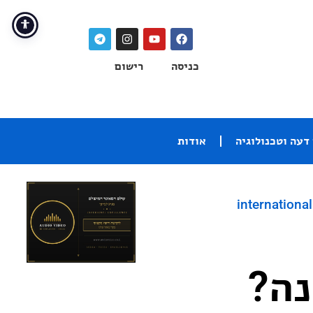
כניסה
רישום
דעה וטכנולוגיה
אודות
international
נה?