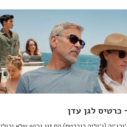
כרטיס לגן עדן
וג׳ורג׳יה (ג׳וליה רוברטס) הם זוג גרוש שלא יכול