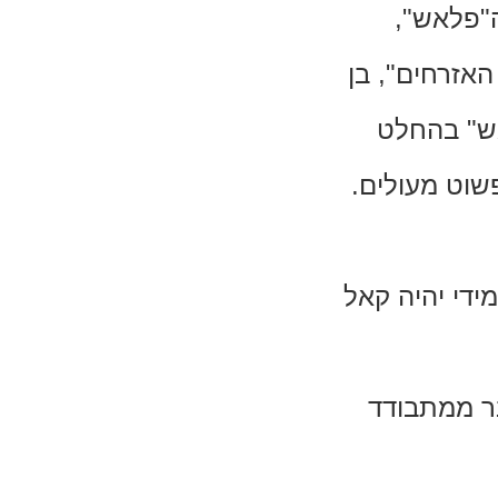
ה"פלאש",
אזרחים", בן
אש" בהחלט
שוט מעולים.
ידי יהיה קאל
ר ממתבודד