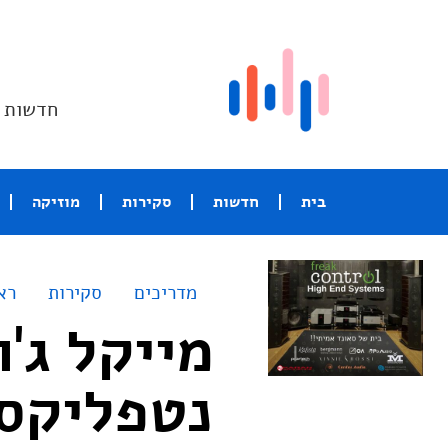
חדשות ו
בית
חדשות
סקירות
מוזיקה
מדריכים
סקירות
רא
מייקל ג'ו
נטפליקס