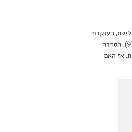
ליקס, העוקבת
אחרי עונת האליפות האחרונה של מייקל ג'ורדן בשיקגו בולס (עונת 97-98). הסדרה
ת, אז האם