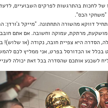
של לחכות בהתרגשות לפרקים השבועיים, לדעתי
"משחקי הכס".
חיל דווקא מהשורה התחתונה. "מייקל ג'ורדן: הר
מושקעת, מרתקת, עמוקה וחשובה. אם אתם חובבי
ה, הסדרה היא צפיית חובה, נקודה (או שלוש)! ב
ט בכלל או הכדורסל בפרט, אני ממליץ לכם להמש
יח לשכנע אותכם שהסדרה בכל זאת יכולה לעניין