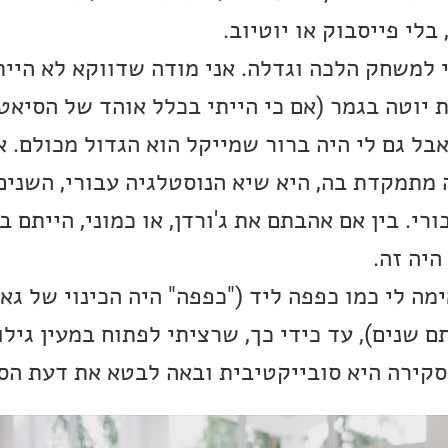
לי פייסבוק או יוטיוב.
 למשחק הלכה וגדלה. אני מודה שדווקא לא היית
ת יוטה בגמר (אם כי הייתי בכלל אוהד של הסיאטל
פו מג'ורדן ב-96). אבל גם לי היה ברור שמייקל הוא הגדול מכול
מתמקדת בה, היא שיא הנוסטלגיה עבורי, השני
י. בין אם אהבתם את ג'ורדן, או כמוני, הייתם ב
היה זה.
מה לי כמו כפפה ליד ("כפפה" היה הכינוי של גארי
 שנים), עד כידי כך, שרציתי לפתוח במעין גילוי
סקירה היא סובייקטיבית ובאה לבטא את דעת הס