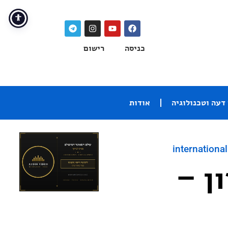
כניסה
רישום
דעה וטכנולוגיה
אודות
international
ן –