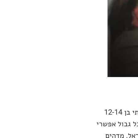
בטריפל השני של שיקאגו בעונות 95-98 (רצף של שלוש אליפויות), הייתי בן 12-14
ורדן פרץ כל גבול אפשרי
אל. מדהים