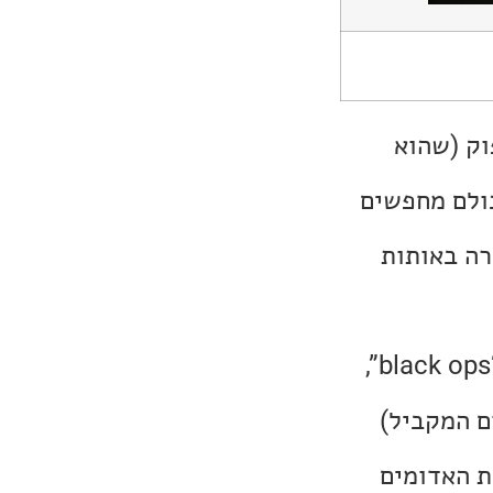
וק (שהוא
כולם מחפשים
רה באותות
במקביל אנחנו מתוודעים ליחידה סודית שנקראת מדור 31, מעין יחידת “black ops”,
ם המקביל)
וד מתעניין באותות האדומים