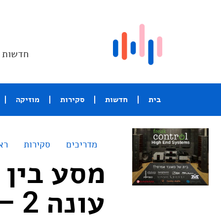
חדשות ו
בית
חדשות
סקירות
מוזיקה
מדריכים
סקירות
רא
מסע בין 
עונה 2 – נטפליקס