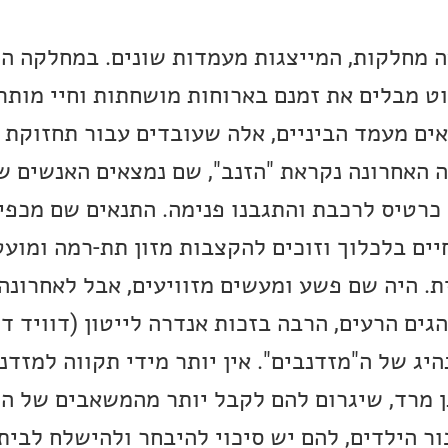
 מחלקות, המייצגות מעמדות שונים. במחלקה ה
 מבלים את זמנם בארוחות מושחתות וחיי מותר
ים מעמד הביניים, אלה שעובדים עבור תחזוקת 
 האחרונה נקראת "הזנב", שם נמצאים האנשים ש
רטיס לרכבת והתגבנו פנימה. התנאים שם מכפיר
יים בלכלוך וזוכים להקצבות מזון תת-רמה ומועט
. היה שם פשע ומעשים מזוויעים, אבל לאחרונה
ים הרעים, הרבה בזכות אנדרה לייטון (דוויד די
ג של ה"מזדנבים". אין יותר מידי תקווה למזדנב
ן מרד, שיגרום להם לקבל יותר מהמשאבים של ה
ור הילדים, להם יש סיכוי להיבחר ולהישלח לבי