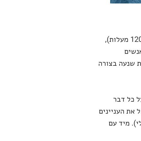
הסדרה מתרחשת 7 שנים לאחר שכדור הארץ קפא (לטמפרטורה באזור -120 מעלות),
נשים
הקרח. רכבת הקרח היא רכבת עם 1001 קרונות שנעה בצורה
ראשונה בשמו, ‘W’, מופיעה על כל דבר
 את העניינים
י). מיד עם