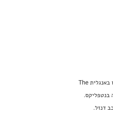
במסגרת השלמות שאני עושה מידי פעם, צפיתי בסרט "נקודת שיוויון" או באנגלית The
ב דנזל.