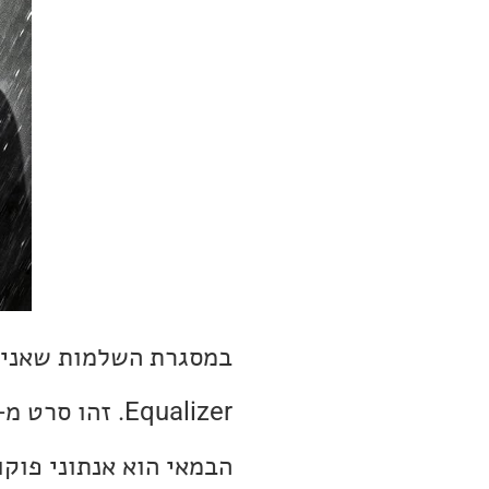
Equalizer. זהו סרט מ-2014 בכיכובו של דנזל וושינגטון, שזמין לצפייה בנטפליקס.
הבמאי הוא אנתוני פוקוא