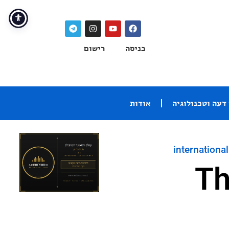
כניסה
רישום
דעה וטכנולוגיה
אודות
international
The 