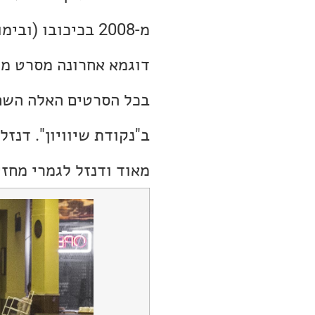
מ-2008 בכיכובו (ובימויו) של קלינט איסטווד.
דוגמא אחרונה מסרט ממ
בכל הסרטים האלה השחק
ב"נקודת שיוויון". דנז
מאוד ודנזל לגמרי מחז