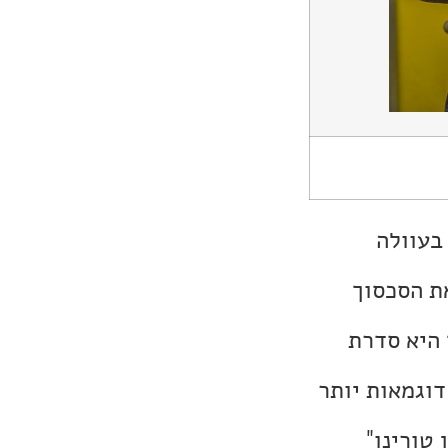
בעוולה
ת הסכסוך
 היא סדרת
שאלת מוות" בכיכובו של צ'ארלס ברונסון (הראשון מ-1974). דוגמאות יותר
או "גראן טורינו"