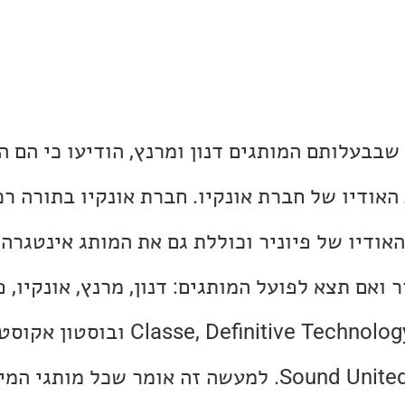
קונצרן Sound United שבבעלותם המותגים דנון ומרנץ, הודיעו כי 
האודיו של חברת אונקיו. חברת אונקיו בתורה ר
אודיו של פיוניר וכוללת גם את המותג אינטגרה
ואם תצא לפועל המותגים: דנון, מרנץ, אונקיו, פי
אינטגרה, פולק אודיו, Definitive Technology
תחת קורת גג אחת של Sound United. למעשה זה אומר שכל מ