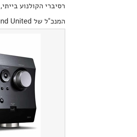
רסיברי הקולנוע בייתי, מלבד Yamaha, יהיו שייכי
המנכ"ל של Sound United, קווין דאפי ישמש כמנכ"ל החברה המשותפת החדשה.