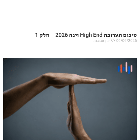
20 – חלק 1
אין תגובות