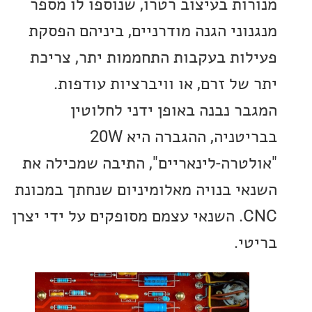
ות בעיצוב רטרו, שנוספו לו מספר
וני הגנה מודרניים, ביניהם הפסקת
ות בעקבות התחממות יתר, צריכת
של זרם, או וויברציות עודפות.
ר נבנה באופן ידני לחלוטין
בבריטניה, ההגברה היא 20W
טרה-לינאריים", התיבה שמכילה את
י בנויה מאלומיניום שנחתך במכונת
CNC. השנאי עצמם מסופקים על ידי יצרן
י.