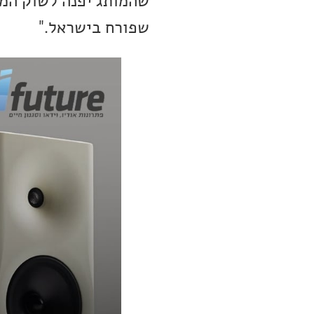
שהמותג יפנה לשוק המק
שפורח בישראל."