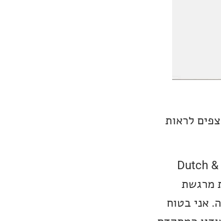
צפים לראות
יין על המהלך: "ההצטרפות של Dutch & Dutch
ת מרגשת
. אני בטוח