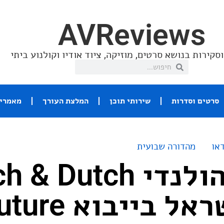
AVReviews
סקירות בנושא סרטים, מוזיקה, ציוד אודיו וקולנוע ביתי
סרטים וסדרות
שירותי תוכן
המלצת העורך
מאמרי 
או
מהדורה שבועית
המותג ההולנדי  Dutch
 בייבוא Future