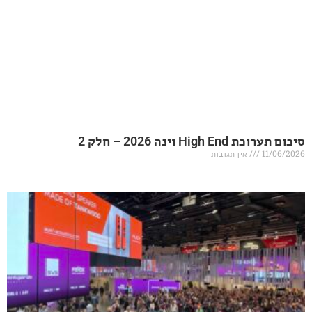
20 – חלק 2
אין תגובות