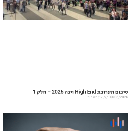
20 – חלק 1
אין תגובות