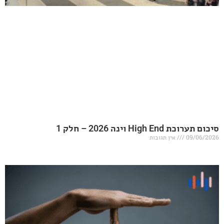
20 – חלק 1
אין תגובות