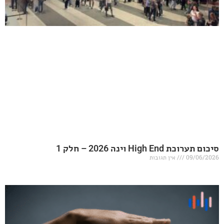
20 – חלק 1
אין תגובות