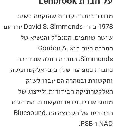
ת Lenbrook
ר בחברה קנדית שהוקמה בשנת
1978 בידי David S. Simmonds יחד עם
 שותפים. המנכ״ל והנשיא של
החברה כיום הוא Gordon A.
Simmonds. החברה החלה את דרכה
ת כמפיצה של רכיבי אלקטרוניקה
ורת ובמהרה הם עברו לשוק
טרוניקה הבידורית ולייצוג של
י אודיו, וידאו ותקשורת. המותגים
הבכירים של הקבוצה הם Bluesound,
.