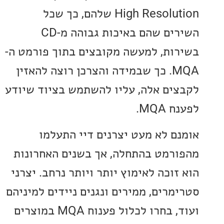
High Resolution שלהם, כך שכל
השירים שהם באיכות גבוהה מ-CD
ות, למעשה מקובצים בתוך פורמט ה-
MQA. כך שבמידה והצרכן רוצה להאזין
ים אלה, עליו להשתמש בציוד שיודע
MQ.
ם לא מעט יצרנים דיי התעלמו
רמט בהתחלה, אך בשנים האחרונות
וכה לאימוץ יותר ויותר נרחב. יצרני
מרים, ממירים ונגנים ניידים למיניהם
ועוד, בחרו לכלול פענוח MQA במוצרים