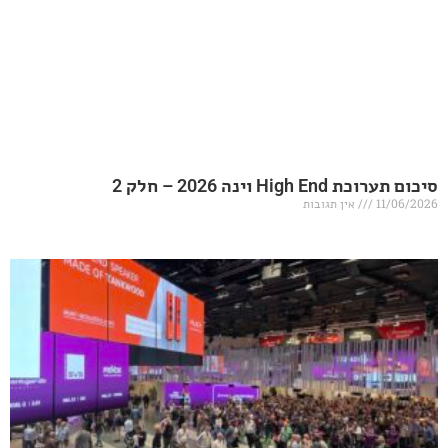
20 – חלק 2
אין תגובות