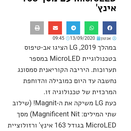
ץ'
ון
13/09/2020
09:45
במהלך 2019, LG הציגו אב-טיפוס
בטכנולוגיית MicroLED במספר
כות. היריבה הקוריאנית סמסונג
ה עד היום כמובילה והדוחפת
זית של טכנולוגיה זו.
כעת LG משיקה את ה-Magnit! (שילוב
שתי המילים: Magnificent Nit) מסך
MicroLED בגודל 163 אינץ' ורזולוציית