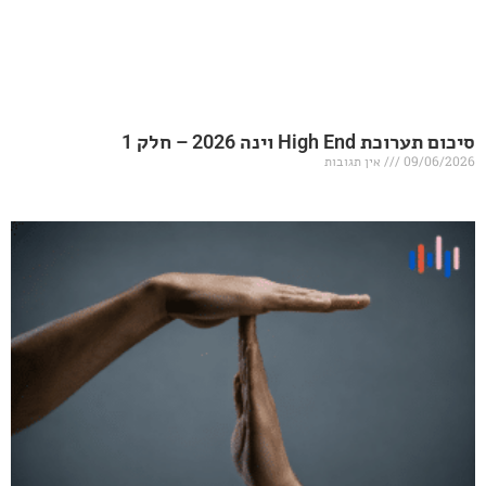
20 – חלק 1
אין תגובות