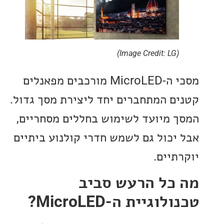
(Image Credit: LG)
מסכי ה-MicroLED מורכבים מפאנלים
ם המתחברים יחד ליצירת מסך גדול.
 מיועד לשימוש בחללים מסחריים,
יכול גם לשמש חדרי קולנוע ביתיים
תיים.
כל הרעש סביב
וגיית ה-MicroLED?