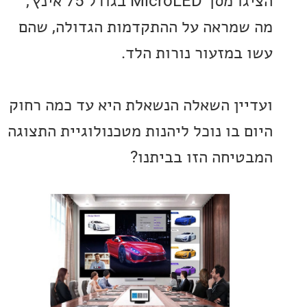
הציגו מסך MicroLED בגודל 75 אינץ',
מראה על ההתקדמות הגדולה, שהם
במזעור נורות הלד.
ין השאלה הנשאלת היא עד כמה רחוק
 בו נוכל ליהנות מטכנולוגיית התצוגה
יחה הזו בביתנו?