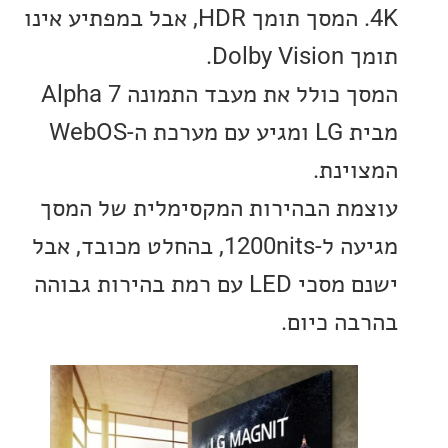
4K. המסך תומך HDR, אבל במפתיע אינו
Dol.
המסך כולל את מעבד התמונה Alpha 7
מבית LG ומגיע עם מערכת ה-WebOS
ינת.
ת הבהירות המקסימלית של המסך
מגיעה ל-1200nits, בהחלט מכובד, אבל
ישנם מסכי LED עם רמת בהירות גבוהה
ה כיום.