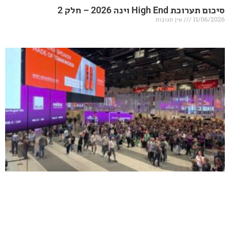
20 – חלק 2
אין תגובות