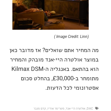
(Image Credit: Linn )
מחיר אתם שואלים? אז מדובר כאן
ר אולטרה היי-אנד מובהק והמחיר
הוא בהתאם. באנגליה ה-Kilmax DSM
מתומחר ב-£30,000, בהחלט סכום
ונומי לכל הדעות.
,
אולטרה היי-אנד
,
סטרימר אודיו
,
קדם מגבר