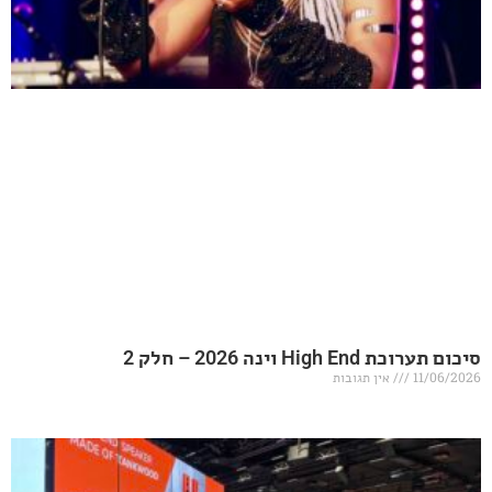
20 – חלק 2
אין תגובות