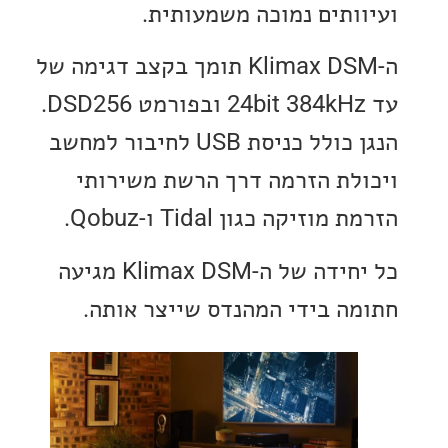
ותים נמוכה משמעותית.
ה-Klimax DSM תומך בקצב דגימה של
עד 24bit 384kHz ובפורמט DSD256.
הנגן כולל כניסת USB לחיבור למחשב
לת הזרמה דרך הרשת משירותי
וזיקה כגון Tidal ו-Qobuz.
כל יחידה של ה-Klimax DSM מגיעה
ה בידי המהנדס שייצר אותה.