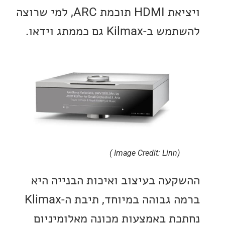
ויציאת HDMI תוכמת ARC, למי שרוצה
Kilm גם כממתג וידאו.
(Image Credit: Linn )
עה בעיצוב ואיכות הבנייה היא
ברמה גבוהה במיוחד, תיבת ה-Klimax
ת באמצעות מכונה מאלומיניום