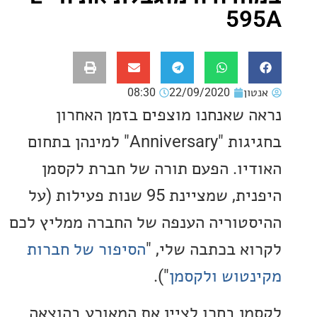
5
ון
22/09/2020
08:30
 שאנחנו מוצפים בזמן האחרון
בחגיגות "Anniversary" למינהן בתחום
יו. הפעם תורה של חברת לקסמן
היפנית, שמציינת 95 שנות פעילות (על
טוריה הענפה של החברה ממליץ לכם
א בכתבה שלי, "
הסיפור של חברות
טוש ולקסמן
").
ן בחרו לציין את המאורע בהוצאה