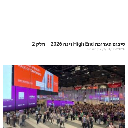
20 – חלק 2
אין תגובות