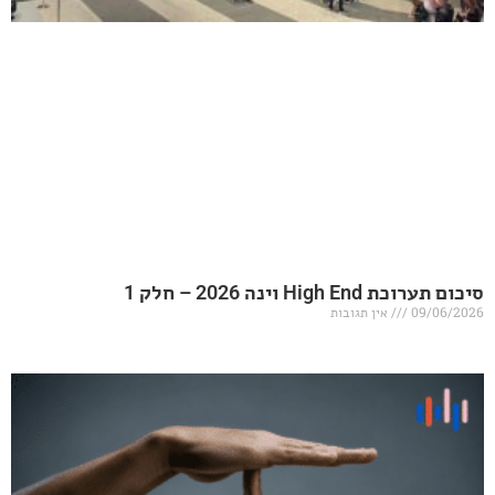
20 – חלק 1
אין תגובות