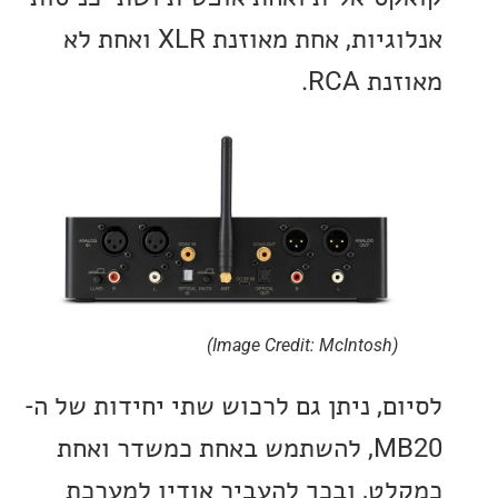
אנלוגיות, אחת מאוזנת XLR ואחת לא
 RCA.
(Image Credit: McIntosh)
ם, ניתן גם לרכוש שתי יחידות של ה-
MB20, להשתמש באחת כמשדר ואחת
ט, ובכך להעביר אודיו למערכת