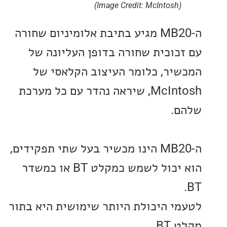
(Image Credit: McIntosh)
ה-MB20 מגיע בתיבת אלומיניום שחורה
כוכית שחורה בדופן העליונה של
יר, כלומר העיצוב הקלאסי של
McIntosh, שיראה נהדר עם כל מערכת
.
ה-MB20 הינו מכשיר בעל שתי תפקידים,
הוא יכול לשמש כמקלט BT או כמשדר
י היכולת היותר שימושית היא בתור
B.