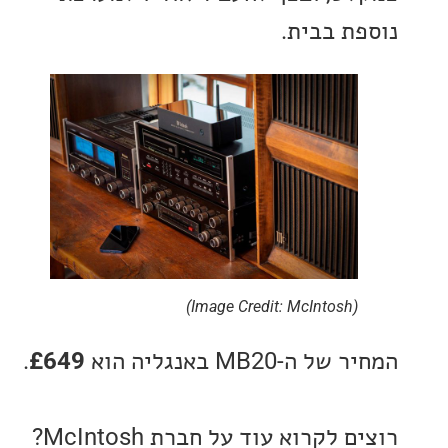
ת בבית.
(Image Credit: McIntosh)
ה-MB20 באנגליה הוא
£649
.
רוצים לקרוא עוד על חברת McIntosh?