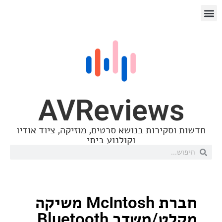
AVReview
סקירות בנושא סרטים, מוזיקה, ציוד אודיו
וקולנוע ביתי
חברת McIntosh משיקה
מקלט/משדר Bluetooth