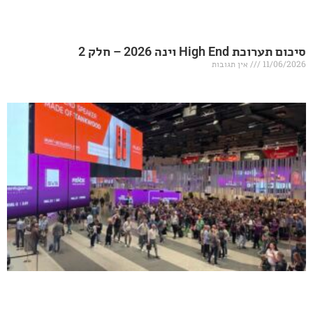
20 – חלק 2
אין תגובות