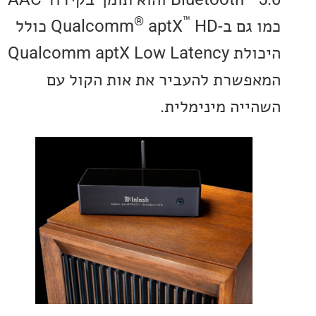
®
™
-Qualcomm
aptX
HD כולל
היכולת Qualcomm aptX Low Latency
שרת להעביר את אות הקול עם
יה מינימלית.