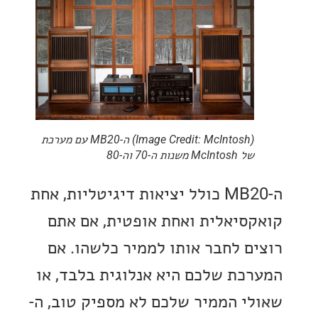
(Image Credit: McIntosh) ה-MB20 עם מערכת
של McIntosh משנות ה-70 וה-80
ה-MB20 כולל יציאות דיגיטליות, אחת
סיאלית ואחת אופטית, אם אתם
ם לחבר אותו לממיר כלשהו. אם
כת שלכם היא אנלוגית בלבד, או
י הממיר שלכם לא מספיק טוב, ה-