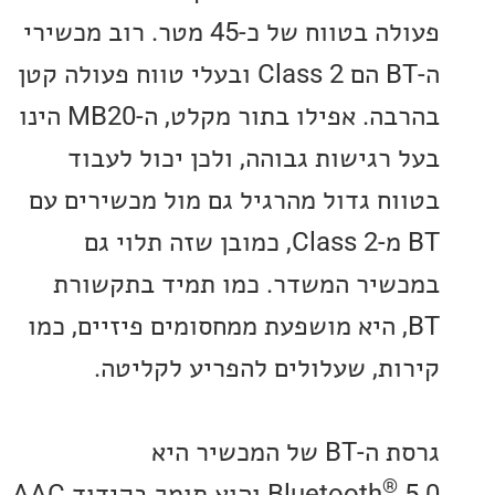
פעולה בטווח של כ-45 מטר. רוב מכשירי
ה-BT הם Class 2 ובעלי טווח פעולה קטן
בהרבה. אפילו בתור מקלט, ה-MB20 הינו
רגישות גבוהה, ולכן יכול לעבוד
ח גדול מהרגיל גם מול מכשירים עם
BT מ-Class 2, כמובן שזה תלוי גם
יר המשדר. כמו תמיד בתקשורת
, היא מושפעת ממחסומים פיזיים, כמו
ת, שעלולים להפריע לקליטה.
גרסת ה-BT של המכשיר היא
Bluetooth
5.0 והוא תומך בקידוד AAC