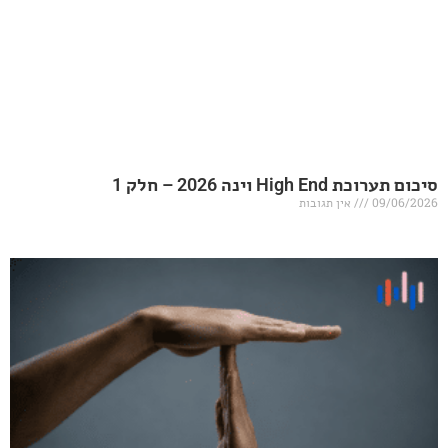
20 – חלק 1
אין תגובות