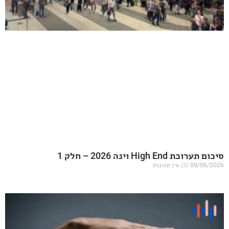
20 – חלק 1
אין תגובות