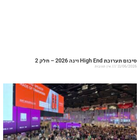
20 – חלק 2
אין תגובות