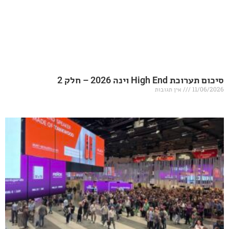
20 – חלק 2
אין תגובות