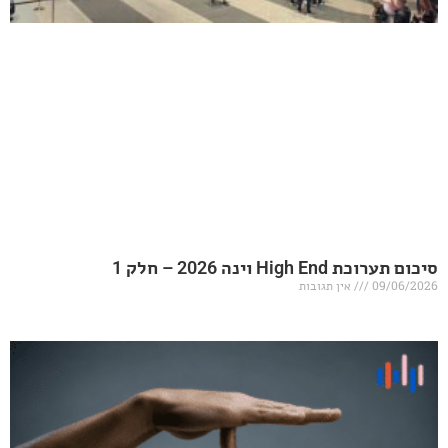
20 – חלק 1
אין תגובות