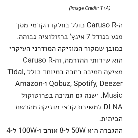
(Image Credit: T+A)
ה-Caruso R כולל בחלקו הקדמי מסך
מגע בגודל 7 אינץ' ברזולוציה גבוהה.
ן שמקור המוזיקה המודרני העיקרי
הוא שירותי ההזרמה, וה-Caruso R
מציעה תמיכה רחבה במיוחד כולל Tidal,
Qobuz, Spotify, Deezer ו-Amazon
Music. ישנה גם תמיכה בפרוטוקול
DLNA למשיכת קבצי מוזיקה מהרשת
ית.
ההגברה היא 50W ל-8 אוהם ו-100W ל-4