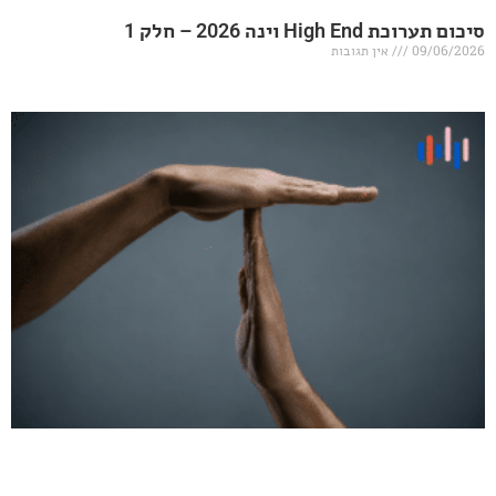
20 – חלק 1
אין תגובות