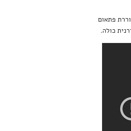
וררת פתאום
נית כולה.